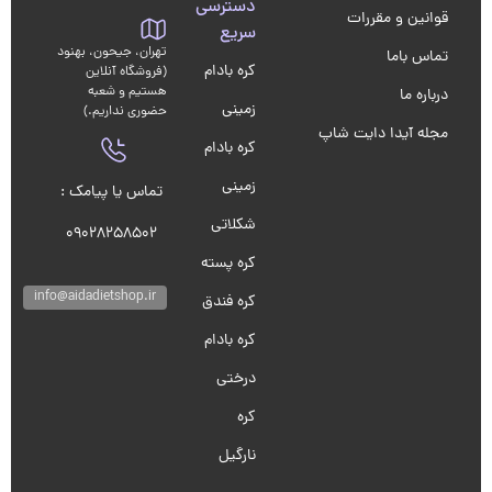
دسترسی
قوانین و مقررات
سریع
تهران، جیحون، بهنود
تماس باما
کره بادام
(فروشگاه آنلاین
هستیم و شعبه
درباره ما
زمینی
حضوری نداریم.)
مجله آیدا دایت شاپ
کره بادام
زمینی
تماس یا پیامک :
شکلاتی
09028258502
کره پسته
info@aidadietshop.ir
کره فندق
کره بادام
درختی
کره
نارگیل