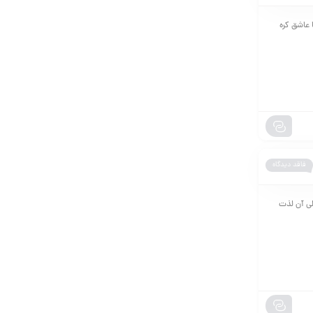
 عاشق کره
فاقد دیدگاه
لی آن لذت