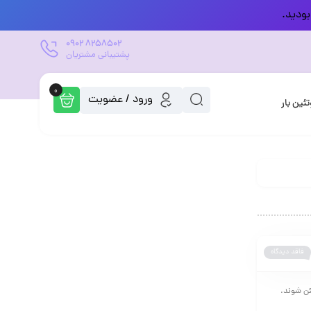
بودید.
0902
8258502
پشتیبانی مشتریان
0
ورود / عضویت
تئین بار
فاقد دیدگاه
ئن شوند.