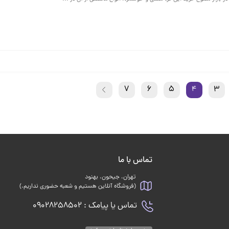
7
6
5
3
4
تماس با ما
تهران، جیحون، بهنود
(فروشگاه آنلاین هستیم و شعبه حضوری نداریم.)
تماس یا پیامک : 09028258502