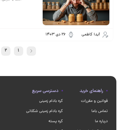
آیدا کاظمی
26 دی 1403
2
1
راهنمای خرید
دسترسی سریع
قوانین و مقررات
کره بادام زمینی
تماس باما
کره بادام زمینی شکلاتی
درباره ما
کره پسته