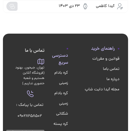
آیدا کاظمی
23 دی 1403
راهنمای خرید
تماس با ما
دسترسی
قوانین و مقررات
سریع
تهران، جیحون، بهنود
تماس باما
کره بادام
(فروشگاه آنلاین
هستیم و شعبه
درباره ما
زمینی
حضوری نداریم.)
مجله آیدا دایت شاپ
کره بادام
زمینی
تماس یا پیامک :
شکلاتی
09028258502
کره پسته