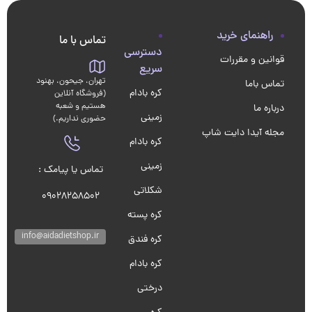
راهنمای خرید
تماس با ما
دسترسی
قوانین و مقررات
سریع
تهران، جیحون، بهنود
تماس باما
کره بادام
(فروشگاه آنلاین
هستیم و شعبه
درباره ما
زمینی
حضوری نداریم.)
مجله آیدا دایت شاپ
کره بادام
زمینی
تماس یا پیامک :
شکلاتی
09028258502
کره پسته
info@aidadietshop.ir
کره فندق
کره بادام
درختی