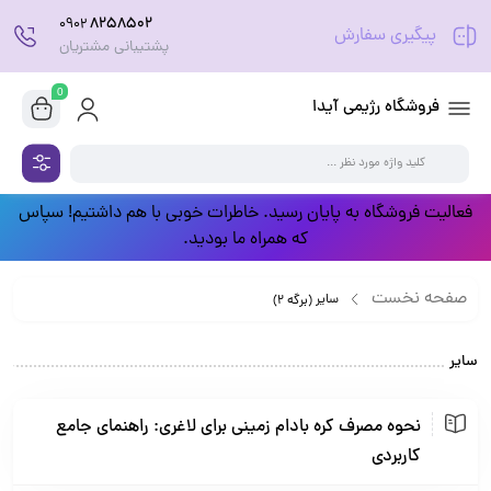
8258502
0902
پیگیری سفارش
پشتیبانی مشتریان
0
فروشگاه رژیمی آیدا
فعالیت فروشگاه به پایان رسید. خاطرات خوبی با هم داشتیم! سپاس
که همراه ما بودید.
صفحه نخست
سایر
(برگه 2)
سایر
نحوه مصرف کره بادام زمینی برای لاغری: راهنمای جامع
کاربردی