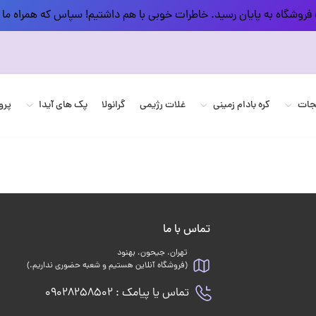
فروشگاه به پایان رسید. خاطرات خوبی با هم داشتیم! سپاس که همراه ما 
یجات
کره بادام زمینی
غلات رژیمی
گرانولا
پک های آیدا
پرو
تماس با ما
تهران، جیحون، بهنود
(فروشگاه آنلاین هستیم و شعبه حضوری نداریم.)
تماس یا پیامک : 09028258502