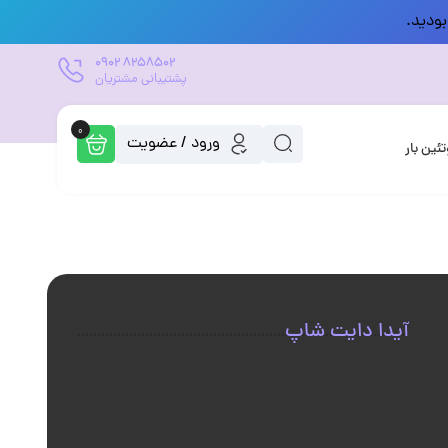
بودید.
0902
8258502
پشتیبانی مشتریان
0
ورود / عضویت
تئین بار
آیدا دایت شاپ