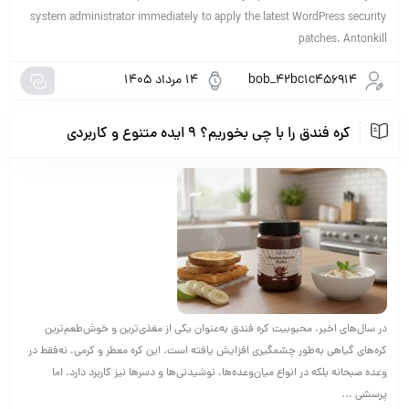
system administrator immediately to apply the latest WordPress security
patches. Antonkill
bob_42bc1c456914
14 مرداد 1405
کره فندق را با چی بخوریم؟ ۹ ایده متنوع و کاربردی
در سال‌های اخیر، محبوبیت کره فندق به‌عنوان یکی از مغذی‌ترین و خوش‌طعم‌ترین
کره‌های گیاهی به‌طور چشمگیری افزایش یافته است. این کره معطر و کرمی، نه‌فقط در
وعده صبحانه بلکه در انواع میان‌وعده‌ها، نوشیدنی‌ها و دسرها نیز کاربرد دارد. اما
پرسشی ...