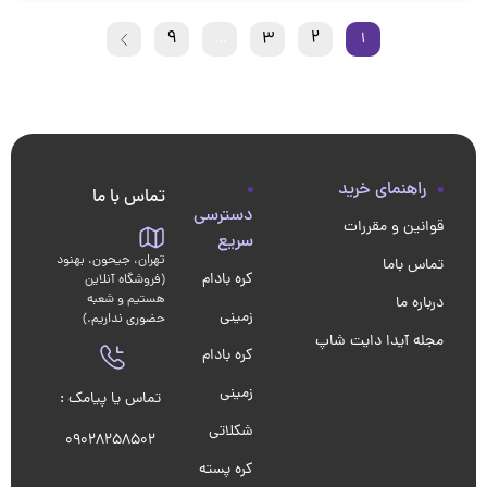
9
3
2
…
1
راهنمای خرید
تماس با ما
دسترسی
قوانین و مقررات
سریع
تهران، جیحون، بهنود
تماس باما
کره بادام
(فروشگاه آنلاین
هستیم و شعبه
درباره ما
زمینی
حضوری نداریم.)
مجله آیدا دایت شاپ
کره بادام
زمینی
تماس یا پیامک :
شکلاتی
09028258502
کره پسته