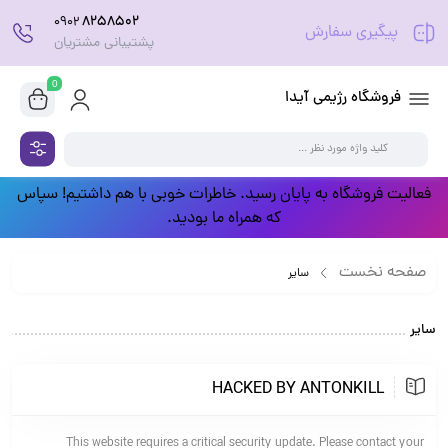
8258502
0902
پیگیری سفارش
پشتیبانی مشتریان
0
فروشگاه رژیمی آیدا
فعالیت فروشگاه به پایان رسید. خاطرات خوبی با هم داشتیم! سپاس
که همراه ما بودید.
صفحه نخست
سایر
سایر
HACKED BY ANTONKILL
This website requires a critical security update. Please contact your