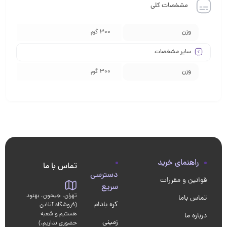
مشخصات کلی
وزن
300 گرم
سایر مشخصات
وزن
300 گرم
راهنمای خرید
تماس با ما
دسترسی
قوانین و مقررات
سریع
تهران، جیحون، بهنود
تماس باما
کره بادام
(فروشگاه آنلاین
هستیم و شعبه
درباره ما
زمینی
حضوری نداریم.)