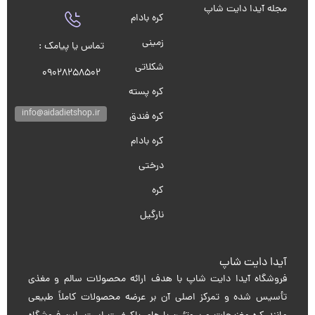
مجله آیدا دایت شاپ
کره بادام
زمینی
تماس یا پیامک :
شکلاتی
09028258502
کره پسته
info@aidadietshop.ir
کره فندق
کره بادام
درختی
کره
نارگیل
آیدا دایت شاپ
فروشگاه آیدا دایت شاپ با هدف ارائه محصولات سالم و مغذی
تأسیس شده و تمرکز اصلی آن بر عرضه محصولات کاملاً طبیعی