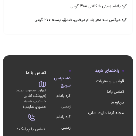
کره بادام زمینی شکلاتی 400 گرمی
کره میکس سه مغز بادام درختی، فندق، پسته 200 گرمی
راهنمای خرید
تماس با ما
دسترسی
قوانین و مقررات
سریع
تهران، جیحون، بهنود
تماس باما
کره بادام
(فروشگاه آنلاین
هستیم و شعبه
درباره ما
زمینی
حضوری نداریم.)
مجله آیدا دایت شاپ
کره بادام
زمینی
تماس یا پیامک :