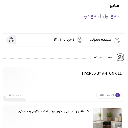
منابع
منبع اول
|
منبع دوم
سپیده رسولی
1 مرداد 1404
مطالب مرتبط
HACKED BY ANTONKILL
ادامه مقاله
14مرداد1405
کره فندق را با چی بخوریم؟ ۹ ایده متنوع و کاربردی