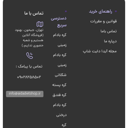
راهنمای خرید
تماس با ما
دسترسی
قوانین و مقررات
سریع
تهران، جیحون، بهنود
تماس باما
کره بادام
(فروشگاه آنلاین
هستیم و شعبه
درباره ما
زمینی
حضوری نداریم.)
مجله آیدا دایت شاپ
کره بادام
زمینی
تماس یا پیامک :
شکلاتی
09028258502
کره پسته
info@aidadietshop.ir
کره فندق
کره بادام
درختی
کره