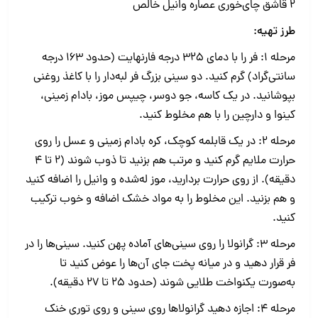
2 قاشق چای‌خوری عصاره وانیل خالص
طرز تهیه:
مرحله 1: فر را با دمای 325 درجه فارنهایت (حدود 163 درجه
سانتی‌گراد) گرم کنید. دو سینی بزرگ فر لبه‌دار را با کاغذ روغنی
بپوشانید. در یک کاسه، جو دوسر، چیپس موز، بادام زمینی،
کینوا و دارچین را با هم مخلوط کنید.
مرحله 2: در یک قابلمه کوچک، کره بادام زمینی و عسل را روی
حرارت ملایم گرم کنید و مرتب هم بزنید تا ذوب شوند (2 تا 4
دقیقه). از روی حرارت بردارید، موز له‌شده و وانیل را اضافه کنید
و هم بزنید. این مخلوط را به مواد خشک اضافه و خوب ترکیب
کنید.
مرحله 3: گرانولا را روی سینی‌های آماده پهن کنید. سینی‌ها را در
فر قرار دهید و در میانه پخت جای آن‌ها را عوض کنید تا
به‌صورت یکنواخت طلایی شوند (حدود 25 تا 27 دقیقه).
مرحله 4: اجازه دهید گرانولاها روی سینی و روی توری خنک