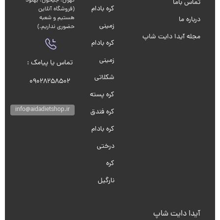
تهران، جیحون، بهنود
تماس باما
کره بادام
(فروشگاه آنلاین
هستیم و شعبه
درباره ما
زمینی
حضوری نداریم.)
مجله آیدا دایت شاپ
کره بادام
زمینی
تماس یا پیامک :
شکلاتی
09028258502
کره پسته
info@aidadietshop.ir
کره فندق
کره بادام
درختی
کره
نارگیل
آیدا دایت شاپ