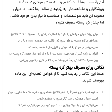
آنتی‌اکسیدان‌ها است که می‌تواند نقش موثری در تغذیه
ورزشکاران و علاقه‌مندان به رژیم‌های سالم ایفا کند. اما میزان
مصرف آن باید هوشمندانه و متناسب با نیاز بدن هر فرد باشد.
اما چقدر کره پسته مصرف کنیم؟
برای ورزشکاران حرفه‌ای یا افراد با فعالیت بدنی بالا، مصرف ۲ تا ۳ قاشق
غذاخوری کره پسته در طول روز (در قالب میان‌وعده، همراه با نان
سبوس‌دار، یا در تهیه اسموتی و انرژی‌بال) مناسب است.
افراد در رژیم کنترل وزن بهتر است بین ۱ تا ۲ قاشق غذاخوری کره پسته در
روز مصرف کنند؛ ترجیحاً در وعده صبحانه یا قبل از تمرین ورزشی.
نکاتی برای مصرف بهتر کره پسته
حتما این نکات را رعایت کنید تا از خواص تغذیه‌ای این ماده
بهره‌مند شوید:
با توجه به کالری نسبتاً بالا (هر قاشق غذاخوری حدود ۹۰-۱۰۰ کالری)، بهتر
است میزان مصرف با نیاز کالری روزانه تنظیم شود.
می‌توانید آن را با مواد پرفیبر مانند جو دوسر یا موز ترکیب کنید تا
احساس سیری طولانی‌تری ایجاد کند.