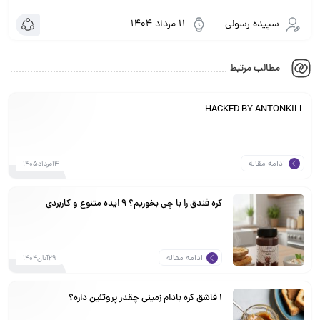
سپیده رسولی
11 مرداد 1404
مطالب مرتبط
HACKED BY ANTONKILL
ادامه مقاله
14مرداد1405
کره فندق را با چی بخوریم؟ ۹ ایده متنوع و کاربردی
ادامه مقاله
29آبان1404
1 قاشق کره بادام زمینی چقدر پروتئین داره؟