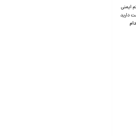
م ایمنی
ست دارید
دام