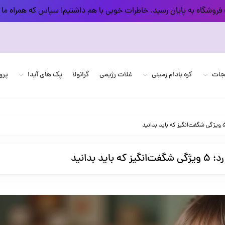
فروشگاه به پایان رسید. خاطرات خوبی با هم داشتیم! سپاس که همراه ما 
یجات
کره بادام زمینی
غلات رژیمی
گرانولا
پک های آیدا
پرو
بدانید