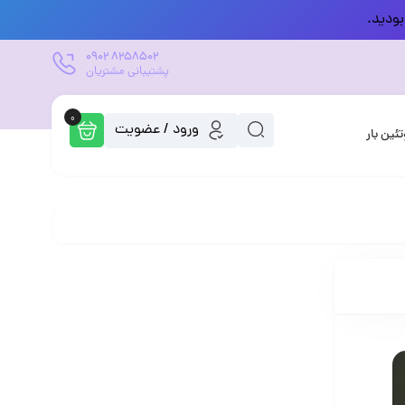
بودید.
0902
8258502
پشتیبانی مشتریان
0
ورود / عضویت
تئین بار