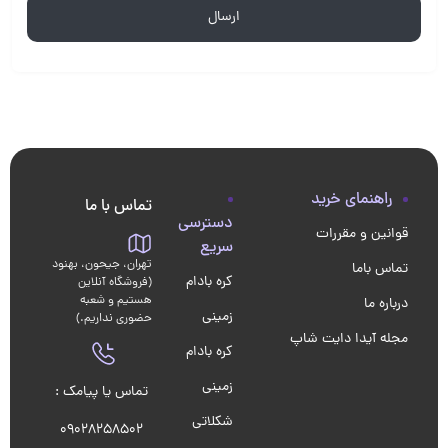
راهنمای خرید
تماس با ما
دسترسی
قوانین و مقررات
سریع
تهران، جیحون، بهنود
تماس باما
کره بادام
(فروشگاه آنلاین
هستیم و شعبه
درباره ما
زمینی
حضوری نداریم.)
مجله آیدا دایت شاپ
کره بادام
زمینی
تماس یا پیامک :
شکلاتی
09028258502