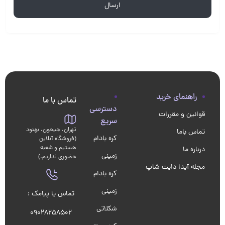
راهنمای خرید
تماس با ما
دسترسی
قوانین و مقررات
سریع
تهران، جیحون، بهنود
تماس باما
کره بادام
(فروشگاه آنلاین
هستیم و شعبه
درباره ما
زمینی
حضوری نداریم.)
مجله آیدا دایت شاپ
کره بادام
زمینی
تماس یا پیامک :
شکلاتی
09028258502