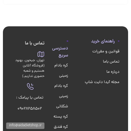
راهنمای خرید
تماس با ما
دسترسی
قوانین و مقررات
سریع
تهران، جیحون، بهنود
تماس باما
کره بادام
(فروشگاه آنلاین
هستیم و شعبه
درباره ما
زمینی
حضوری نداریم.)
مجله آیدا دایت شاپ
کره بادام
زمینی
تماس یا پیامک :
شکلاتی
09028258502
کره پسته
info@aidadietshop.ir
کره فندق