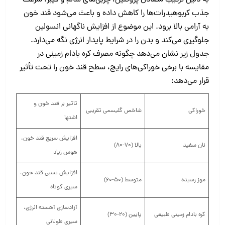
به دلیل ترکیب متعادل پروتئین، چربی‌های سالم و فیبر، سرعت
جذب کربوهیدرات‌ها را کاهش داده و باعث می‌شود قند خون
به آرامی بالا برود. این موضوع از افزایش ناگهانی انسولین
جلوگیری می‌کند و بدن را در شرایط پایدار انرژی نگه می‌دارد.
جدول زیر نشان می‌دهد چگونه مصرف کره بادام‌ زمینی در
مقایسه با برخی خوراکی‌های رایج، سطح قند خون را تحت تأثیر
قرار می‌دهد:
تاثیر بر قند خون و
خوراکی
شاخص گلیسمی تقریبی
اشتها
افزایش سریع قند خون،
نان سفید
بالا (۷۰-۸۰)
هوس زیاد
افزایش نسبی قند خون،
موز رسیده
متوسط (۵۰-۶۰)
سیری کوتاه
آزادسازی آهسته انرژی،
کره بادام‌ زمینی طبیعی
پایین (۲۰-۳۰)
سیری طولانی