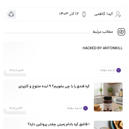
آیدا کاظمی
12 آذر 1403
مطالب مرتبط
HACKED BY ANTONKILL
ادامه مقاله
14مرداد1405
کره فندق را با چی بخوریم؟ ۹ ایده متنوع و کاربردی
ادامه مقاله
29آبان1404
1 قاشق کره بادام زمینی چقدر پروتئین داره؟