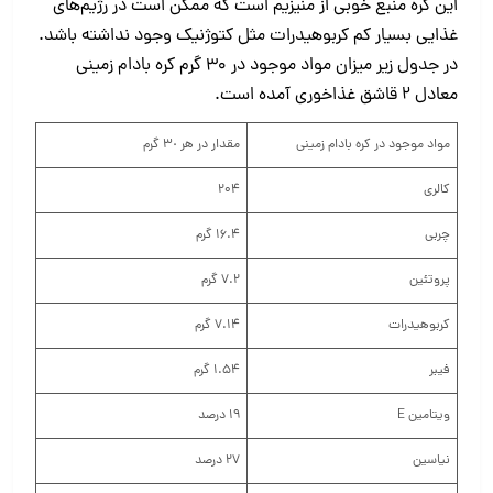
این کره منبع خوبی از منیزیم است که ممکن است در رژیم‌های
غذایی بسیار کم کربوهیدرات مثل کتوژنیک وجود نداشته باشد.
در جدول زیر میزان مواد موجود در ۳۰ گرم کره بادام زمینی
معادل ۲ قاشق غذاخوری آمده است.
مواد موجود در کره بادام زمینی
مقدار در هر ۳٠ گرم
کالری
204
چربی
16.4 گرم
پروتئین
7.2 گرم
کربوهیدرات
7.14 گرم
فیبر
1.54 گرم
ویتامین E
19 درصد
نیاسین
27 درصد