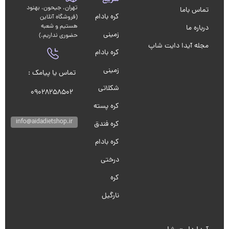
تهران، جیحون، بهنود
تماس باما
کره بادام
(فروشگاه آنلاین
هستیم و شعبه
درباره ما
زمینی
حضوری نداریم.)
مجله آیدا دایت شاپ
کره بادام
زمینی
تماس یا پیامک :
شکلاتی
09028258502
کره پسته
info@aidadietshop.ir
کره فندق
کره بادام
درختی
کره
نارگیل